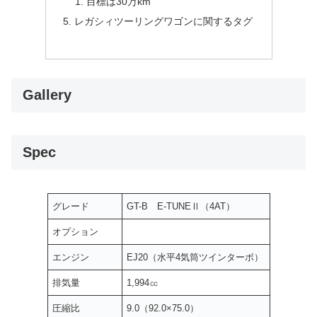
目標は30万km
レガシィツーリングワゴンに関するタグ
Gallery
Spec
グレード
GT-B E-TUNEⅡ（4AT）
オプション
エンジン
EJ20（水平4気筒ツインターボ）
排気量
1,994㏄
圧縮比
9.0（92.0×75.0）