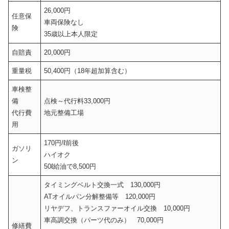
26,000円
任意保
車両保険なし
険
35歳以上本人限定
自賠責
20,000円
重量税
50,400円（18年超加算含む）
車検整
備
点検～代行料33,000円
代行費
地元整備工場
用
170円/ℓ前後
ガソリ
ハイオク
ン
50ℓ給油で8,500円
タイミングベルト交換一式 130,000円
ATオイルパン分解整備等 120,000円
リヤデフ、トランスファーオイル交換 10,000円
車高調交換（パーツ代のみ） 70,000円
修繕費