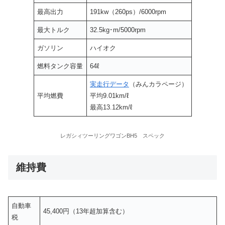
最高出力
191kw（260ps）/6000rpm
最大トルク
32.5kg･m/5000rpm
ガソリン
ハイオク
燃料タンク容量
64ℓ
実走行データ
（みんカラページ）
平均燃費
平均9.01km/ℓ
最高13.12km/ℓ
レガシィツーリングワゴンBH5 スペック
維持費
自動車
45,400円（13年超加算含む）
税