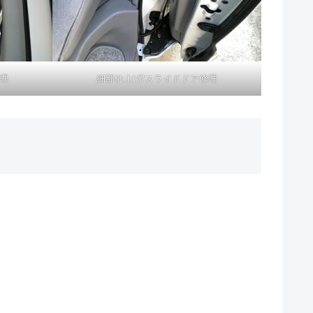
理
細部仕上げ/スライドドア修理