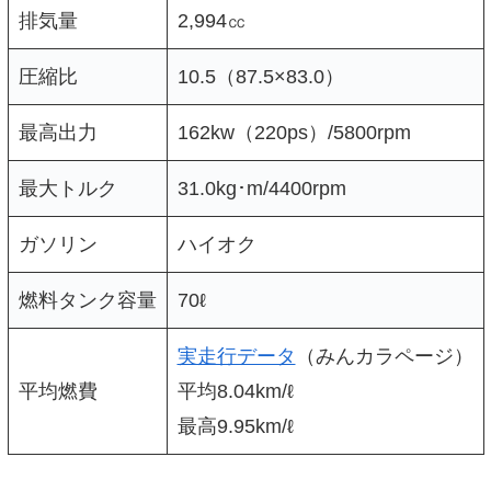
排気量
2,994㏄
圧縮比
10.5（87.5×83.0）
最高出力
162kw（220ps）/5800rpm
最大トルク
31.0kg･m/4400rpm
ガソリン
ハイオク
燃料タンク容量
70ℓ
実走行データ
（みんカラページ）
平均燃費
平均8.04km/ℓ
最高9.95km/ℓ